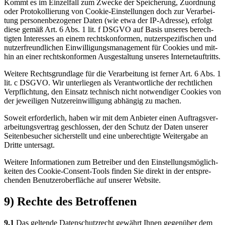
Kommt es im Ein­zel­fall zum Zwe­cke der Spei­che­rung, Zuord­nung
oder Pro­to­kol­lie­rung von Coo­kie-Ein­stel­lun­gen doch zur Ver­ar­bei­
tung per­so­nen­be­zo­ge­ner Daten (wie etwa der IP-Adres­se), erfolgt
die­se gemäß Art. 6 Abs. 1 lit. f DSGVO auf Basis unse­res berech­
tig­ten Inter­es­ses an einem rechts­kon­for­men, nut­zer­spe­zi­fi­schen und
nut­zer­freund­li­chen Ein­wil­li­gungs­ma­nage­ment für Coo­kies und mit­
hin an einer rechts­kon­for­men Aus­ge­stal­tung unse­res Inter­net­auf­tritts.
Wei­te­re Rechts­grund­la­ge für die Ver­ar­bei­tung ist fer­ner Art. 6 Abs. 1
lit. c DSGVO. Wir unter­lie­gen als Ver­ant­wort­li­che der recht­li­chen
Ver­pflich­tung, den Ein­satz tech­nisch nicht not­wen­di­ger Coo­kies von
der jewei­li­gen Nut­zer­ein­wil­li­gung abhän­gig zu machen.
Soweit erfor­der­lich, haben wir mit dem Anbie­ter einen Auf­trags­ver­
ar­bei­tungs­ver­trag geschlos­sen, der den Schutz der Daten unse­rer
Sei­ten­be­su­cher sicher­stellt und eine unbe­rech­tig­te Wei­ter­ga­be an
Drit­te unter­sagt.
Wei­te­re Infor­ma­tio­nen zum Betrei­ber und den Ein­stel­lungs­mög­lich­
kei­ten des Coo­kie-Con­sent-Tools fin­den Sie direkt in der ent­spre­
chen­den Benut­zer­ober­flä­che auf unse­rer Web­site.
9) Rechte des Betroffenen
9.1
Das gel­ten­de Daten­schutz­recht gewährt Ihnen gegen­über dem