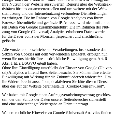
Ihre Nut­zung der Web­site aus­zu­wer­ten, Reports über die Web­site­ak­
ti­vi­tä­ten für uns zusam­men­zu­stel­len und um wei­te­re mit der Web­
site­nut­zung und der Inter­net­nut­zung ver­bun­de­ne Dienst­leis­tun­gen
zu erbrin­gen. Die im Rah­men von Goog­le Ana­ly­tics von Ihrem
Brow­ser über­mit­tel­te und gekürz­te IP-Adres­se wird nicht mit ande­
ren Daten von Goog­le zusam­men­ge­führt. Die im Rah­men der Nut­
zung von Goog­le (Uni­ver­sal) Ana­ly­tics erho­be­nen Daten wer­den
für die Dau­er von zwei Mona­ten gespei­chert und anschlie­ßend
gelöscht.
Alle vor­ste­hend beschrie­be­nen Ver­ar­bei­tun­gen, ins­be­son­de­re das
Set­zen von Coo­kies auf dem ver­wen­de­ten End­ge­rät, erfol­gen nur,
wenn Sie uns hier­für Ihre aus­drück­li­che Ein­wil­li­gung gem. Art. 6
Abs. 1 lit. a DSGVO erteilt haben.
Ohne Ihre Ein­wil­li­gung unter­bleibt der Ein­satz von Goog­le (Uni­ver­
sal) Ana­ly­tics wäh­rend Ihres Sei­ten­be­suchs. Sie kön­nen Ihre erteil­te
Ein­wil­li­gung mit Wir­kung für die Zukunft jeder­zeit wider­ru­fen. Um
Ihr Wider­rufs­recht aus­zu­üben, deak­ti­vie­ren Sie bit­te die­sen Dienst
über das auf der Web­site bereit­ge­stell­te „Coo­kie-Con­sent-Tool“.
Wir haben mit Goog­le einen Auf­trags­ver­ar­bei­tungs­ver­trag geschlos­
sen, der den Schutz der Daten unse­rer Sei­ten­be­su­cher sicher­stellt
und eine unbe­rech­tig­te Wei­ter­ga­be an Drit­te unter­sagt.
Wei­te­re recht­li­che Hin­wei­se zu Goog­le (Uni­ver­sal) Ana­ly­tics fin­den