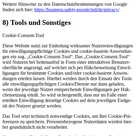
Wei­te­re Hin­wei­se zu den Daten­schutz­be­stim­mun­gen von Goog­le
fin­den sich hier:
https://​busi​ness​.safe​ty​.goog​le
/intl
/de
/privacy
/
8) Tools und Sonstiges
Coo­kie-Con­sent-Tool
Die­se Web­site nutzt zur Ein­ho­lung wirk­sa­mer Nut­zer­ein­wil­li­gun­gen
für ein­wil­li­gungs­pflich­ti­ge Coo­kies und coo­kie-basier­te Anwen­dun­
gen ein sog. „Coo­kie-Con­sent-Tool“. Das „Coo­kie-Con­sent-Tool“
wird Nut­zern bei Sei­ten­auf­ruf in Form einer inter­ak­ti­ven Benut­zer­
ober­flä­che ange­zeigt, auf wel­cher sich per Häk­chen­set­zung Ein­wil­
li­gun­gen für bestimm­te Coo­kies und/oder coo­kie-basier­te Anwen­
dun­gen ertei­len las­sen. Hier­bei wer­den durch den Ein­satz des Tools
alle ein­wil­li­gungs­pflich­ti­gen Cookies/Dienste nur dann gela­den,
wenn der jewei­li­ge Nut­zer ent­spre­chen­de Ein­wil­li­gun­gen per Häk­
chen­set­zung erteilt. So wird sicher­ge­stellt, dass nur im Fal­le einer
erteil­ten Ein­wil­li­gung der­ar­ti­ge Coo­kies auf dem jewei­li­gen End­ge­
rät des Nut­zers gesetzt wer­den.
Das Tool setzt tech­nisch not­wen­di­ge Coo­kies, um Ihre Coo­kie-Prä­
fe­ren­zen zu spei­chern. Per­so­nen­be­zo­ge­ne Nut­zer­da­ten wer­den hier­
bei grund­sätz­lich nicht ver­ar­bei­tet.