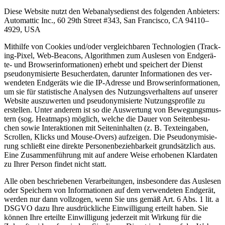
Die­se Web­site nutzt den Web­ana­ly­se­dienst des fol­gen­den Anbie­ters:
Auto­mat­tic Inc., 60 29th Street #343, San Fran­cis­co, CA 94110–
4929, USA
Mit­hil­fe von Coo­kies und/oder ver­gleich­ba­ren Tech­no­lo­gien (Track­
ing-Pixel, Web-Bea­cons, Algo­rith­men zum Aus­le­sen von End­ge­rä­
te- und Brow­ser­in­for­ma­tio­nen) erhebt und spei­chert der Dienst
pseud­ony­mi­sier­te Besu­cher­da­ten, dar­un­ter Infor­ma­tio­nen des ver­
wen­de­ten End­ge­räts wie die IP-Adres­se und Brow­ser­in­for­ma­tio­nen,
um sie für sta­tis­ti­sche Ana­ly­sen des Nut­zungs­ver­hal­tens auf unse­rer
Web­site aus­zu­wer­ten und pseud­ony­mi­sier­te Nut­zungs­pro­fi­le zu
erstel­len. Unter ande­rem ist so die Aus­wer­tung von Bewe­gungs­mus­
tern (sog. Heat­maps) mög­lich, wel­che die Dau­er von Sei­ten­be­su­
chen sowie Inter­ak­tio­nen mit Sei­ten­in­hal­ten (z. B. Text­ein­ga­ben,
Scrol­len, Klicks und Mou­se-Overs) auf­zei­gen. Die Pseud­ony­mi­sie­
rung schließt eine direk­te Per­so­nen­be­zieh­bar­keit grund­sätz­lich aus.
Eine Zusam­men­füh­rung mit auf ande­re Wei­se erho­be­nen Klar­da­ten
zu Ihrer Per­son fin­det nicht statt.
Alle oben beschrie­be­nen Ver­ar­bei­tun­gen, ins­be­son­de­re das Aus­le­sen
oder Spei­chern von Infor­ma­tio­nen auf dem ver­wen­de­ten End­ge­rät,
wer­den nur dann voll­zo­gen, wenn Sie uns gemäß Art. 6 Abs. 1 lit. a
DSGVO dazu Ihre aus­drück­li­che Ein­wil­li­gung erteilt haben. Sie
kön­nen Ihre erteil­te Ein­wil­li­gung jeder­zeit mit Wir­kung für die