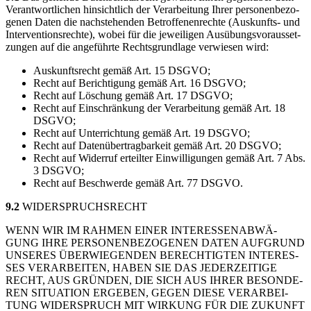
Ver­ant­wort­li­chen hin­sicht­lich der Ver­ar­bei­tung Ihrer per­so­nen­be­zo­
ge­nen Daten die nach­ste­hen­den Betrof­fe­nen­rech­te (Aus­kunfts- und
Inter­ven­ti­ons­rech­te), wobei für die jewei­li­gen Aus­übungs­vor­aus­set­
zun­gen auf die ange­führ­te Rechts­grund­la­ge ver­wie­sen wird:
Aus­kunfts­recht gemäß Art. 15 DSGVO;
Recht auf Berich­ti­gung gemäß Art. 16 DSGVO;
Recht auf Löschung gemäß Art. 17 DSGVO;
Recht auf Ein­schrän­kung der Ver­ar­bei­tung gemäß Art. 18
DSGVO;
Recht auf Unter­rich­tung gemäß Art. 19 DSGVO;
Recht auf Daten­über­trag­bar­keit gemäß Art. 20 DSGVO;
Recht auf Wider­ruf erteil­ter Ein­wil­li­gun­gen gemäß Art. 7 Abs.
3 DSGVO;
Recht auf Beschwer­de gemäß Art. 77 DSGVO.
9.2
WIDER­SPRUCHS­RECHT
WENN WIR IM RAH­MEN EINER INTER­ES­SEN­AB­WÄ­
GUNG IHRE PER­SO­NEN­BE­ZO­GE­NEN DATEN AUF­GRUND
UNSE­RES ÜBER­WIE­GEN­DEN BERECH­TIG­TEN INTER­ES­
SES VER­AR­BEI­TEN, HABEN SIE DAS JEDER­ZEI­TI­GE
RECHT, AUS GRÜN­DEN, DIE SICH AUS IHRER BESON­DE­
REN SITUA­TI­ON ERGE­BEN, GEGEN DIE­SE VER­AR­BEI­
TUNG WIDER­SPRUCH MIT WIR­KUNG FÜR DIE ZUKUNFT