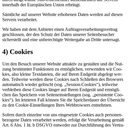
inner­halb der Euro­päi­schen Uni­on erbringt.
Sämt­li­che auf unse­rer Web­site erho­be­nen Daten wer­den auf die­sen
Ser­vern ver­ar­bei­tet.
Wir haben mit dem Anbie­ter einen Auf­trags­ver­ar­bei­tungs­ver­trag
geschlos­sen, der den Schutz der Daten unse­rer Sei­ten­be­su­cher
sicher­stellt und eine unbe­rech­tig­te Wei­ter­ga­be an Drit­te unter­sagt.
4) Cookies
Um den Besuch unse­rer Web­site attrak­tiv zu gestal­ten und die Nut­
zung bestimm­ter Funk­tio­nen zu ermög­li­chen, ver­wen­den wir Coo­
kies, also klei­ne Text­da­tei­en, die auf Ihrem End­ge­rät abge­legt wer­
den. Teil­wei­se wer­den die­se Coo­kies nach Schlie­ßen des Brow­sers
auto­ma­tisch wie­der gelöscht (sog. „Ses­si­on-Coo­kies“), teil­wei­se
ver­blei­ben die­se Coo­kies län­ger auf Ihrem End­ge­rät und ermög­li­
chen das Spei­chern von Sei­ten­ein­stel­lun­gen (sog. „per­sis­ten­te Coo­
kies“). Im letz­te­ren Fall kön­nen Sie die Spei­cher­dau­er der Über­sicht
zu den Coo­kie-Ein­stel­lun­gen Ihres Web­brow­sers ent­neh­men.
Sofern durch ein­zel­ne von uns ein­ge­setz­te Coo­kies auch per­so­nen­
be­zo­ge­ne Daten ver­ar­bei­tet wer­den, erfolgt die Ver­ar­bei­tung gemäß
Art. 6 Abs. 1 lit. b DSGVO ent­we­der zur Durch­füh­rung des Ver­tra­