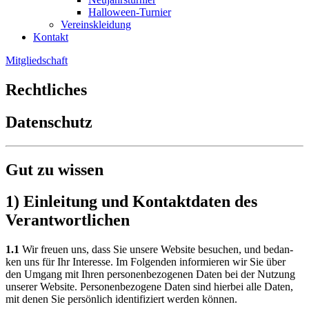
Halloween-Turnier
Vereinskleidung
Kontakt
Mitgliedschaft
Rechtliches
Datenschutz
Gut zu wissen
1) Einleitung und Kontaktdaten des
Verantwortlichen
1.1
Wir freu­en uns, dass Sie unse­re Web­site besu­chen, und bedan­
ken uns für Ihr Inter­es­se. Im Fol­gen­den infor­mie­ren wir Sie über
den Umgang mit Ihren per­so­nen­be­zo­ge­nen Daten bei der Nut­zung
unse­rer Web­site. Per­so­nen­be­zo­ge­ne Daten sind hier­bei alle Daten,
mit denen Sie per­sön­lich iden­ti­fi­ziert wer­den kön­nen.