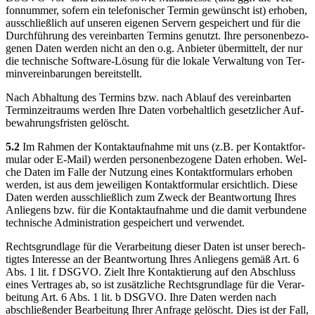
fon­num­mer, sofern ein tele­fo­ni­scher Ter­min gewünscht ist) erho­ben,
aus­schließ­lich auf unse­ren eige­nen Ser­vern gespei­chert und für die
Durch­füh­rung des ver­ein­bar­ten Ter­mins genutzt. Ihre per­so­nen­be­zo­
ge­nen Daten wer­den nicht an den o.g. Anbie­ter über­mit­telt, der nur
die tech­ni­sche Soft­ware-Lösung für die loka­le Ver­wal­tung von Ter­
min­ver­ein­ba­run­gen bereit­stellt.
Nach Abhal­tung des Ter­mins bzw. nach Ablauf des ver­ein­bar­ten
Ter­min­zeit­raums wer­den Ihre Daten vor­be­halt­lich gesetz­li­cher Auf­
be­wah­rungs­fris­ten gelöscht.
5.2
Im Rah­men der Kon­takt­auf­nah­me mit uns (z.B. per Kon­takt­for­
mu­lar oder E‑Mail) wer­den per­so­nen­be­zo­ge­ne Daten erho­ben. Wel­
che Daten im Fal­le der Nut­zung eines Kon­takt­for­mu­lars erho­ben
wer­den, ist aus dem jewei­li­gen Kon­takt­for­mu­lar ersicht­lich. Die­se
Daten wer­den aus­schließ­lich zum Zweck der Beant­wor­tung Ihres
Anlie­gens bzw. für die Kon­takt­auf­nah­me und die damit ver­bun­de­ne
tech­ni­sche Admi­nis­tra­ti­on gespei­chert und ver­wen­det.
Rechts­grund­la­ge für die Ver­ar­bei­tung die­ser Daten ist unser berech­
tig­tes Inter­es­se an der Beant­wor­tung Ihres Anlie­gens gemäß Art. 6
Abs. 1 lit. f DSGVO. Zielt Ihre Kon­tak­tie­rung auf den Abschluss
eines Ver­tra­ges ab, so ist zusätz­li­che Rechts­grund­la­ge für die Ver­ar­
bei­tung Art. 6 Abs. 1 lit. b DSGVO. Ihre Daten wer­den nach
abschlie­ßen­der Bear­bei­tung Ihrer Anfra­ge gelöscht. Dies ist der Fall,