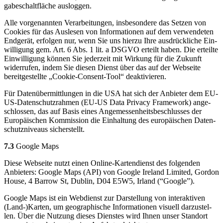
ga­be­schalt­flä­che aus­log­gen.
Alle vor­ge­nann­ten Ver­ar­bei­tun­gen, ins­be­son­de­re das Set­zen von
Coo­kies für das Aus­le­sen von Infor­ma­tio­nen auf dem ver­wen­de­ten
End­ge­rät, erfol­gen nur, wenn Sie uns hier­zu Ihre aus­drück­li­che Ein­
wil­li­gung gem. Art. 6 Abs. 1 lit. a DSGVO erteilt haben. Die erteil­te
Ein­wil­li­gung kön­nen Sie jeder­zeit mit Wir­kung für die Zukunft
wider­ru­fen, indem Sie die­sen Dienst über das auf der Web­sei­te
bereit­ge­stell­te „Coo­kie-Con­sent-Tool“ deak­ti­vie­ren.
Für Daten­über­mitt­lun­gen in die USA hat sich der Anbie­ter dem EU-
US-Daten­schutz­rah­men (EU-US Data Pri­va­cy Frame­work) ange­
schlos­sen, das auf Basis eines Ange­mes­sen­heits­be­schlus­ses der
Euro­päi­schen Kom­mis­si­on die Ein­hal­tung des euro­päi­schen Daten­
schutz­ni­veaus sicher­stellt.
7.3
Goog­le Maps
Die­se Web­sei­te nutzt einen Online-Kar­ten­dienst des fol­gen­den
Anbie­ters: Goog­le Maps (API) von Goog­le Ire­land Limi­t­ed, Gor­don
House, 4 Bar­row St, Dub­lin, D04 E5W5, Irland (“Goog­le”).
Goog­le Maps ist ein Web­dienst zur Dar­stel­lung von inter­ak­ti­ven
(Land-)Karten, um geo­gra­phi­sche Infor­ma­tio­nen visu­ell dar­zu­stel­
len. Über die Nut­zung die­ses Diens­tes wird Ihnen unser Stand­ort