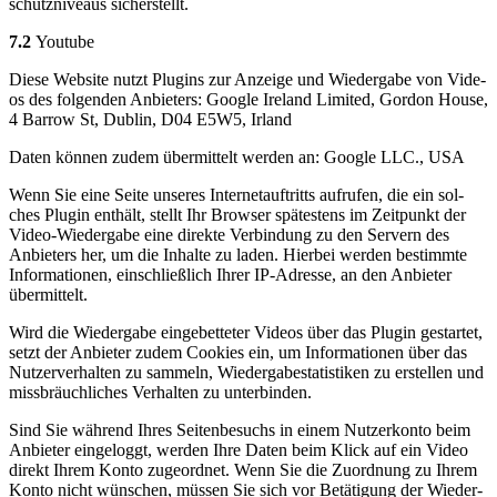
schutz­ni­veaus sicher­stellt.
7.2
You­tube
Die­se Web­site nutzt Plug­ins zur Anzei­ge und Wie­der­ga­be von Vide­
os des fol­gen­den Anbie­ters: Goog­le Ire­land Limi­t­ed, Gor­don House,
4 Bar­row St, Dub­lin, D04 E5W5, Irland
Daten kön­nen zudem über­mit­telt wer­den an: Goog­le LLC., USA
Wenn Sie eine Sei­te unse­res Inter­net­auf­tritts auf­ru­fen, die ein sol­
ches Plug­in ent­hält, stellt Ihr Brow­ser spä­tes­tens im Zeit­punkt der
Video-Wie­der­ga­be eine direk­te Ver­bin­dung zu den Ser­vern des
Anbie­ters her, um die Inhal­te zu laden. Hier­bei wer­den bestimm­te
Infor­ma­tio­nen, ein­schließ­lich Ihrer IP-Adres­se, an den Anbie­ter
über­mit­telt.
Wird die Wie­der­ga­be ein­ge­bet­te­ter Vide­os über das Plug­in gestar­tet,
setzt der Anbie­ter zudem Coo­kies ein, um Infor­ma­tio­nen über das
Nut­zer­ver­hal­ten zu sam­meln, Wie­der­ga­be­sta­tis­ti­ken zu erstel­len und
miss­bräuch­li­ches Ver­hal­ten zu unter­bin­den.
Sind Sie wäh­rend Ihres Sei­ten­be­suchs in einem Nut­zer­kon­to beim
Anbie­ter ein­ge­loggt, wer­den Ihre Daten beim Klick auf ein Video
direkt Ihrem Kon­to zuge­ord­net. Wenn Sie die Zuord­nung zu Ihrem
Kon­to nicht wün­schen, müs­sen Sie sich vor Betä­ti­gung der Wie­der­