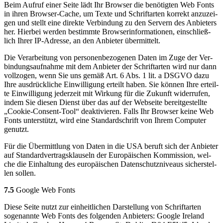
Beim Auf­ruf einer Sei­te lädt Ihr Brow­ser die benö­tig­ten Web Fonts
in ihren Brow­ser-Cache, um Tex­te und Schrift­ar­ten kor­rekt anzu­zei­
gen und stellt eine direk­te Ver­bin­dung zu den Ser­vern des Anbie­ters
her. Hier­bei wer­den bestimm­te Brow­ser­in­for­ma­tio­nen, ein­schließ­
lich Ihrer IP-Adres­se, an den Anbie­ter über­mit­telt.
Die Ver­ar­bei­tung von per­so­nen­be­zo­ge­nen Daten im Zuge der Ver­
bin­dungs­auf­nah­me mit dem Anbie­ter der Schrift­ar­ten wird nur dann
voll­zo­gen, wenn Sie uns gemäß Art. 6 Abs. 1 lit. a DSGVO dazu
Ihre aus­drück­li­che Ein­wil­li­gung erteilt haben. Sie kön­nen Ihre erteil­
te Ein­wil­li­gung jeder­zeit mit Wir­kung für die Zukunft wider­ru­fen,
indem Sie die­sen Dienst über das auf der Web­sei­te bereit­ge­stell­te
„Coo­kie-Con­sent-Tool“ deak­ti­vie­ren. Falls Ihr Brow­ser kei­ne Web
Fonts unter­stützt, wird eine Stan­dard­schrift von Ihrem Com­pu­ter
genutzt.
Für die Über­mitt­lung von Daten in die USA beruft sich der Anbie­ter
auf Stan­dard­ver­trags­klau­seln der Euro­päi­schen Kom­mis­si­on, wel­
che die Ein­hal­tung des euro­päi­schen Daten­schutz­ni­veaus sicher­stel­
len sol­len.
7.5
Goog­le Web Fonts
Die­se Sei­te nutzt zur ein­heit­li­chen Dar­stel­lung von Schrift­ar­ten
soge­nann­te Web Fonts des fol­gen­den Anbie­ters: Goog­le Ire­land