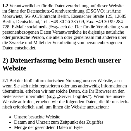
1.2
Ver­ant­wort­li­cher für die Daten­ver­ar­bei­tung auf die­ser Web­site
im Sin­ne der Daten­schutz-Grund­ver­ord­nung (DSGVO) ist Arne
Mora­wi­etz, SG AC/Eintracht Ber­lin, Eisen­acher Stra­ße 125, 12685
Ber­lin, Deutsch­land, Tel.: +49 30 56 335 69, Fax: +49 30 99 284
728, E‑Mail: socialmedia@​sg-​aceb.​de. Der für die Ver­ar­bei­tung von
per­so­nen­be­zo­ge­nen Daten Ver­ant­wort­li­che ist die­je­ni­ge natür­li­che
oder juris­ti­sche Per­son, die allein oder gemein­sam mit ande­ren über
die Zwe­cke und Mit­tel der Ver­ar­bei­tung von per­so­nen­be­zo­ge­nen
Daten ent­schei­det.
2) Datenerfassung beim Besuch unserer
Website
2.1
Bei der bloß infor­ma­to­ri­schen Nut­zung unse­rer Web­site, also
wenn Sie sich nicht regis­trie­ren oder uns ander­wei­tig Infor­ma­tio­nen
über­mit­teln, erhe­ben wir nur sol­che Daten, die Ihr Brow­ser an den
Sei­ten­ser­ver über­mit­telt (sog. „Ser­ver-Log­files“). Wenn Sie unse­re
Web­site auf­ru­fen, erhe­ben wir die fol­gen­den Daten, die für uns tech­
nisch erfor­der­lich sind, um Ihnen die Web­site anzu­zei­gen:
Unse­re besuch­te Web­site
Datum und Uhr­zeit zum Zeit­punkt des Zugrif­fes
Men­ge der gesen­de­ten Daten in Byte