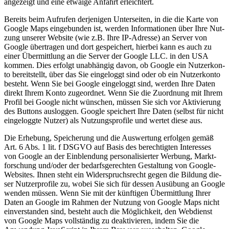
ange­zeigt und eine etwa­ige Anfahrt erleich­tert.
Bereits beim Auf­ru­fen der­je­ni­gen Unter­sei­ten, in die die Kar­te von
Goog­le Maps ein­ge­bun­den ist, wer­den Infor­ma­tio­nen über Ihre Nut­
zung unse­rer Web­site (wie z.B. Ihre IP-Adres­se) an Ser­ver von
Goog­le über­tra­gen und dort gespei­chert, hier­bei kann es auch zu
einer Über­mitt­lung an die Ser­ver der Goog­le LLC. in den USA
kom­men. Dies erfolgt unab­hän­gig davon, ob Goog­le ein Nut­zer­kon­
to bereit­stellt, über das Sie ein­ge­loggt sind oder ob ein Nut­zer­kon­to
besteht. Wenn Sie bei Goog­le ein­ge­loggt sind, wer­den Ihre Daten
direkt Ihrem Kon­to zuge­ord­net. Wenn Sie die Zuord­nung mit Ihrem
Pro­fil bei Goog­le nicht wün­schen, müs­sen Sie sich vor Akti­vie­rung
des But­tons aus­log­gen. Goog­le spei­chert Ihre Daten (selbst für nicht
ein­ge­logg­te Nut­zer) als Nut­zungs­pro­fi­le und wer­tet die­se aus.
Die Erhe­bung, Spei­che­rung und die Aus­wer­tung erfol­gen gemäß
Art. 6 Abs. 1 lit. f DSGVO auf Basis des berech­tig­ten Inter­es­ses
von Goog­le an der Ein­blen­dung per­so­na­li­sier­ter Wer­bung, Markt­
for­schung und/oder der bedarfs­ge­rech­ten Gestal­tung von Goog­le-
Web­sites. Ihnen steht ein Wider­spruchs­recht gegen die Bil­dung die­
ser Nut­zer­pro­fi­le zu, wobei Sie sich für des­sen Aus­übung an Goog­le
wen­den müs­sen. Wenn Sie mit der künf­ti­gen Über­mitt­lung Ihrer
Daten an Goog­le im Rah­men der Nut­zung von Goog­le Maps nicht
ein­ver­stan­den sind, besteht auch die Mög­lich­keit, den Web­dienst
von Goog­le Maps voll­stän­dig zu deak­ti­vie­ren, indem Sie die