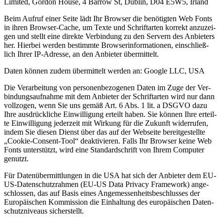
Limi­t­ed, Gor­don House, 4 Bar­row St, Dub­lin, D04 E5W5, Irland
Beim Auf­ruf einer Sei­te lädt Ihr Brow­ser die benö­tig­ten Web Fonts
in ihren Brow­ser-Cache, um Tex­te und Schrift­ar­ten kor­rekt anzu­zei­
gen und stellt eine direk­te Ver­bin­dung zu den Ser­vern des Anbie­ters
her. Hier­bei wer­den bestimm­te Brow­ser­in­for­ma­tio­nen, ein­schließ­
lich Ihrer IP-Adres­se, an den Anbie­ter über­mit­telt.
Daten kön­nen zudem über­mit­telt wer­den an: Goog­le LLC, USA
Die Ver­ar­bei­tung von per­so­nen­be­zo­ge­nen Daten im Zuge der Ver­
bin­dungs­auf­nah­me mit dem Anbie­ter der Schrift­ar­ten wird nur dann
voll­zo­gen, wenn Sie uns gemäß Art. 6 Abs. 1 lit. a DSGVO dazu
Ihre aus­drück­li­che Ein­wil­li­gung erteilt haben. Sie kön­nen Ihre erteil­
te Ein­wil­li­gung jeder­zeit mit Wir­kung für die Zukunft wider­ru­fen,
indem Sie die­sen Dienst über das auf der Web­sei­te bereit­ge­stell­te
„Coo­kie-Con­sent-Tool“ deak­ti­vie­ren. Falls Ihr Brow­ser kei­ne Web
Fonts unter­stützt, wird eine Stan­dard­schrift von Ihrem Com­pu­ter
genutzt.
Für Daten­über­mitt­lun­gen in die USA hat sich der Anbie­ter dem EU-
US-Daten­schutz­rah­men (EU-US Data Pri­va­cy Frame­work) ange­
schlos­sen, das auf Basis eines Ange­mes­sen­heits­be­schlus­ses der
Euro­päi­schen Kom­mis­si­on die Ein­hal­tung des euro­päi­schen Daten­
schutz­ni­veaus sicher­stellt.