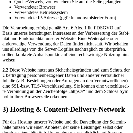
Quelle/Verweis, von wel­chem Sie auf die Sei­te gelang­ten
Ver­wen­de­ter Brow­ser
Ver­wen­de­tes Betriebs­sys­tem
Ver­wen­de­te IP-Adres­se (ggf.: in anony­mi­sier­ter Form)
Die Ver­ar­bei­tung erfolgt gemäß Art. 6 Abs. 1 lit. f DSGVO auf
Basis unse­res berech­tig­ten Inter­es­ses an der Ver­bes­se­rung der Sta­bi­
li­tät und Funk­tio­na­li­tät unse­rer Web­site. Eine Wei­ter­ga­be oder
ander­wei­ti­ge Ver­wen­dung der Daten fin­det nicht statt. Wir behal­ten
uns aller­dings vor, die Ser­ver-Log­files nach­träg­lich zu über­prü­fen,
soll­ten kon­kre­te Anhalts­punk­te auf eine rechts­wid­ri­ge Nut­zung hin­
wei­sen.
2.2
Die­se Web­site nutzt aus Sicher­heits­grün­den und zum Schutz der
Über­tra­gung per­so­nen­be­zo­ge­ner Daten und ande­rer ver­trau­li­cher
Inhal­te (z.B. Bestel­lun­gen oder Anfra­gen an den Ver­ant­wort­li­chen)
eine SSL-bzw. TLS-Ver­schlüs­se­lung. Sie kön­nen eine ver­schlüs­sel­
te Ver­bin­dung an der Zei­chen­fol­ge „https://“ und dem Schloss-Sym­
bol in Ihrer Brow­ser­zei­le erken­nen.
3) Hosting & Content-Delivery-Network
Für das Hos­ting unse­rer Web­site und die Dar­stel­lung der Sei­ten­in­
hal­te nut­zen wir einen Anbie­ter, der sei­ne Leis­tun­gen selbst oder
durch aus­ge­wähl­te Sub-Unter­neh­mer aus­schließ­lich auf Ser­vern