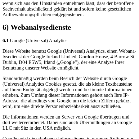
wenn sich aus den Umstän­den ent­neh­men lässt, dass der betrof­fe­ne
Sach­ver­halt abschlie­ßend geklärt ist und sofern kei­ne gesetz­li­chen
Auf­be­wah­rungs­pflich­ten ent­ge­gen­ste­hen.
6) Webanalysedienste
6.1
Goog­le (Uni­ver­sal) Ana­ly­tics
Die­se Web­site benutzt Goog­le (Uni­ver­sal) Ana­ly­tics, einen Web­ana­
ly­se­dienst der Goog­le Ire­land Limi­t­ed, Gor­don House, 4 Bar­row St,
Dub­lin, D04 E5W5, Irland („Goog­le”), der eine Ana­ly­se Ihrer
Benut­zung unse­rer Web­site ermög­licht.
Stan­dard­mä­ßig wer­den beim Besuch der Web­site durch Goog­le
(Uni­ver­sal) Ana­ly­tics Coo­kies gesetzt, die als klei­ne Text­bau­stei­ne
auf Ihrem End­ge­rät abge­legt wer­den und bestimm­te Infor­ma­tio­nen
erhe­ben. Zum Umfang die­ser Infor­ma­tio­nen gehört auch Ihre IP-
Adres­se, die aller­dings von Goog­le um die letz­ten Zif­fern gekürzt
wird, um eine direk­te Per­so­nen­be­zieh­bar­keit aus­zu­schlie­ßen.
Die Infor­ma­tio­nen wer­den an Ser­ver von Goog­le über­tra­gen und
dort wei­ter­ver­ar­bei­tet. Dabei sind auch Über­mitt­lun­gen an Goog­le
LLC mit Sitz in den USA mög­lich.
Goog­le nutzt die erho­be­nen Infor­ma­tio­nen in unse­rem Auf­trag, um