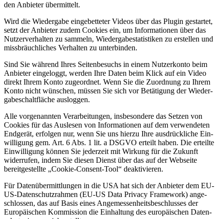
den Anbie­ter über­mit­telt.
Wird die Wie­der­ga­be ein­ge­bet­te­ter Vide­os über das Plug­in gestar­tet,
setzt der Anbie­ter zudem Coo­kies ein, um Infor­ma­tio­nen über das
Nut­zer­ver­hal­ten zu sam­meln, Wie­der­ga­be­sta­tis­ti­ken zu erstel­len und
miss­bräuch­li­ches Ver­hal­ten zu unter­bin­den.
Sind Sie wäh­rend Ihres Sei­ten­be­suchs in einem Nut­zer­kon­to beim
Anbie­ter ein­ge­loggt, wer­den Ihre Daten beim Klick auf ein Video
direkt Ihrem Kon­to zuge­ord­net. Wenn Sie die Zuord­nung zu Ihrem
Kon­to nicht wün­schen, müs­sen Sie sich vor Betä­ti­gung der Wie­der­
ga­be­schalt­flä­che aus­log­gen.
Alle vor­ge­nann­ten Ver­ar­bei­tun­gen, ins­be­son­de­re das Set­zen von
Coo­kies für das Aus­le­sen von Infor­ma­tio­nen auf dem ver­wen­de­ten
End­ge­rät, erfol­gen nur, wenn Sie uns hier­zu Ihre aus­drück­li­che Ein­
wil­li­gung gem. Art. 6 Abs. 1 lit. a DSGVO erteilt haben. Die erteil­te
Ein­wil­li­gung kön­nen Sie jeder­zeit mit Wir­kung für die Zukunft
wider­ru­fen, indem Sie die­sen Dienst über das auf der Web­sei­te
bereit­ge­stell­te „Coo­kie-Con­sent-Tool“ deak­ti­vie­ren.
Für Daten­über­mitt­lun­gen in die USA hat sich der Anbie­ter dem EU-
US-Daten­schutz­rah­men (EU-US Data Pri­va­cy Frame­work) ange­
schlos­sen, das auf Basis eines Ange­mes­sen­heits­be­schlus­ses der
Euro­päi­schen Kom­mis­si­on die Ein­hal­tung des euro­päi­schen Daten­