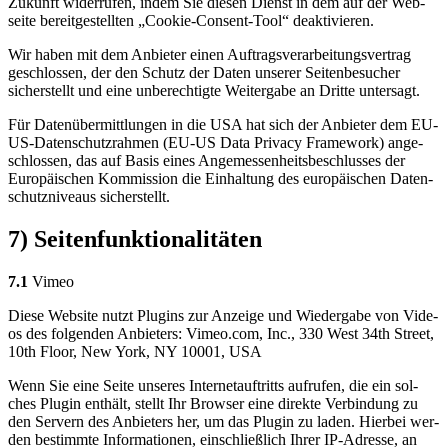
Zukunft wider­ru­fen, indem Sie die­sen Dienst in dem auf der Web­
sei­te bereit­ge­stell­ten „Coo­kie-Con­sent-Tool“ deak­ti­vie­ren.
Wir haben mit dem Anbie­ter einen Auf­trags­ver­ar­bei­tungs­ver­trag
geschlos­sen, der den Schutz der Daten unse­rer Sei­ten­be­su­cher
sicher­stellt und eine unbe­rech­tig­te Wei­ter­ga­be an Drit­te unter­sagt.
Für Daten­über­mitt­lun­gen in die USA hat sich der Anbie­ter dem EU-
US-Daten­schutz­rah­men (EU-US Data Pri­va­cy Frame­work) ange­
schlos­sen, das auf Basis eines Ange­mes­sen­heits­be­schlus­ses der
Euro­päi­schen Kom­mis­si­on die Ein­hal­tung des euro­päi­schen Daten­
schutz­ni­veaus sicher­stellt.
7) Seitenfunktionalitäten
7.1
Vimeo
Die­se Web­site nutzt Plug­ins zur Anzei­ge und Wie­der­ga­be von Vide­
os des fol­gen­den Anbie­ters: Vimeo​.com, Inc., 330 West 34th Street,
10th Flo­or, New York, NY 10001, USA
Wenn Sie eine Sei­te unse­res Inter­net­auf­tritts auf­ru­fen, die ein sol­
ches Plug­in ent­hält, stellt Ihr Brow­ser eine direk­te Ver­bin­dung zu
den Ser­vern des Anbie­ters her, um das Plug­in zu laden. Hier­bei wer­
den bestimm­te Infor­ma­tio­nen, ein­schließ­lich Ihrer IP-Adres­se, an