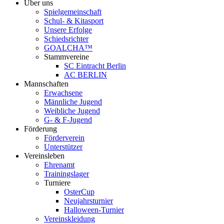
Über uns
Spielgemeinschaft
Schul- & Kitasport
Unsere Erfolge
Schiedsrichter
GOALCHA™
Stammvereine
SC Eintracht Berlin
AC BERLIN
Mannschaften
Erwachsene
Männliche Jugend
Weibliche Jugend
G- & F‑Jugend
Förderung
Förderverein
Unterstützer
Vereinsleben
Ehrenamt
Trainingslager
Turniere
OsterCup
Neujahrsturnier
Halloween-Turnier
Vereinskleidung