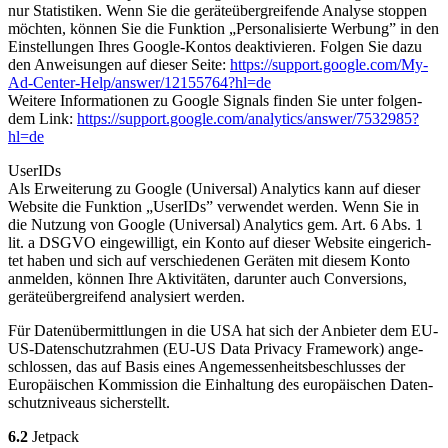
nur Sta­tis­ti­ken. Wenn Sie die gerä­te­über­grei­fen­de Ana­ly­se stop­pen
möch­ten, kön­nen Sie die Funk­ti­on „Per­so­na­li­sier­te Wer­bung” in den
Ein­stel­lun­gen Ihres Goog­le-Kon­tos deak­ti­vie­ren. Fol­gen Sie dazu
den Anwei­sun­gen auf die­ser Sei­te:
https://​sup​port​.goog​le​.com
/My-
Ad-Cen­ter-Help
/answer
/12155764
?hl=de
Wei­te­re Infor­ma­tio­nen zu Goog­le Signals fin­den Sie unter fol­gen­
dem Link:
https://​sup​port​.goog​le​.com
/analytics
/answer
/7532985
?
hl=de
User­IDs
Als Erwei­te­rung zu Goog­le (Uni­ver­sal) Ana­ly­tics kann auf die­ser
Web­site die Funk­ti­on „User­IDs” ver­wen­det wer­den. Wenn Sie in
die Nut­zung von Goog­le (Uni­ver­sal) Ana­ly­tics gem. Art. 6 Abs. 1
lit. a DSGVO ein­ge­wil­ligt, ein Kon­to auf die­ser Web­site ein­ge­rich­
tet haben und sich auf ver­schie­de­nen Gerä­ten mit die­sem Kon­to
anmel­den, kön­nen Ihre Akti­vi­tä­ten, dar­un­ter auch Con­ver­si­ons,
gerä­te­über­grei­fend ana­ly­siert wer­den.
Für Daten­über­mitt­lun­gen in die USA hat sich der Anbie­ter dem EU-
US-Daten­schutz­rah­men (EU-US Data Pri­va­cy Frame­work) ange­
schlos­sen, das auf Basis eines Ange­mes­sen­heits­be­schlus­ses der
Euro­päi­schen Kom­mis­si­on die Ein­hal­tung des euro­päi­schen Daten­
schutz­ni­veaus sicher­stellt.
6.2
Jet­pack