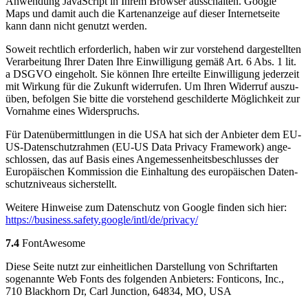
Anwen­dung Java­Script in Ihrem Brow­ser aus­schal­ten. Goog­le
Maps und damit auch die Kar­ten­an­zei­ge auf die­ser Inter­net­sei­te
kann dann nicht genutzt wer­den.
Soweit recht­lich erfor­der­lich, haben wir zur vor­ste­hend dar­ge­stell­ten
Ver­ar­bei­tung Ihrer Daten Ihre Ein­wil­li­gung gemäß Art. 6 Abs. 1 lit.
a DSGVO ein­ge­holt. Sie kön­nen Ihre erteil­te Ein­wil­li­gung jeder­zeit
mit Wir­kung für die Zukunft wider­ru­fen. Um Ihren Wider­ruf aus­zu­
üben, befol­gen Sie bit­te die vor­ste­hend geschil­der­te Mög­lich­keit zur
Vor­nah­me eines Wider­spruchs.
Für Daten­über­mitt­lun­gen in die USA hat sich der Anbie­ter dem EU-
US-Daten­schutz­rah­men (EU-US Data Pri­va­cy Frame­work) ange­
schlos­sen, das auf Basis eines Ange­mes­sen­heits­be­schlus­ses der
Euro­päi­schen Kom­mis­si­on die Ein­hal­tung des euro­päi­schen Daten­
schutz­ni­veaus sicher­stellt.
Wei­te­re Hin­wei­se zum Daten­schutz von Goog­le fin­den sich hier:
https://​busi​ness​.safe​ty​.goog​le
/intl
/de
/privacy
/
7.4
Fon­tA­we­so­me
Die­se Sei­te nutzt zur ein­heit­li­chen Dar­stel­lung von Schrift­ar­ten
soge­nann­te Web Fonts des fol­gen­den Anbie­ters: Fon­ti­cons, Inc.,
710 Black­horn Dr, Carl Junc­tion, 64834, MO, USA