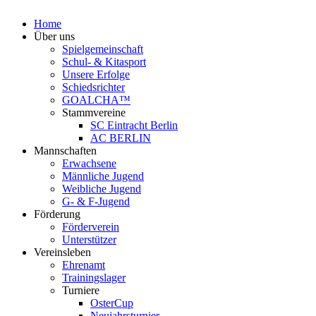
Home
Über uns
Spielgemeinschaft
Schul- & Kitasport
Unsere Erfolge
Schiedsrichter
GOALCHA™
Stammvereine
SC Eintracht Berlin
AC BERLIN
Mannschaften
Erwachsene
Männliche Jugend
Weibliche Jugend
G- & F‑Jugend
Förderung
Förderverein
Unterstützer
Vereinsleben
Ehrenamt
Trainingslager
Turniere
OsterCup
Neujahrsturnier