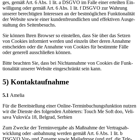
ges, gemäß Art. 6 Abs. 1 lit. a DSGVO im Fal­le einer erteil­ten Ein­
wil­li­gung oder gemäß Art. 6 Abs. 1 lit. f DSGVO zur Wah­rung
unse­rer berech­tig­ten Inter­es­sen an der best­mög­li­chen Funk­tio­na­li­tät
der Web­site sowie einer kun­den­freund­li­chen und effek­ti­ven Aus­ge­
stal­tung des Sei­ten­be­suchs.
Sie kön­nen Ihren Brow­ser so ein­stel­len, dass Sie über das Set­zen
von Coo­kies infor­miert wer­den und ein­zeln über deren Annah­me
ent­schei­den oder die Annah­me von Coo­kies für bestimm­te Fäl­le
oder gene­rell aus­schlie­ßen kön­nen.
Bit­te beach­ten Sie, dass bei Nicht­an­nah­me von Coo­kies die Funk­
tio­na­li­tät unse­rer Web­site ein­ge­schränkt sein kann.
5) Kontaktaufnahme
5.1
Ame­lia
Für die Bereit­stel­lung einer Online-Ter­min­bu­chungs­funk­ti­on nut­zen
wir die Diens­te des fol­gen­den Anbie­ters: Touch Me Soft doo, Veli­
sa­va Vulo­vića 18, Bel­grad, Ser­bi­en
Zum Zwe­cke der Ter­min­ver­ga­be als Maß­nah­me der Ver­trags­ab­
wick­lung oder ‑anbah­nung wer­den gemäß Art. 6 Abs. 1 lit. b
DSGVO Vor- und Zuna­me sowie Mail­adres­se (und ggf. die Tele­