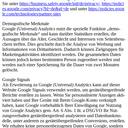
Sie unter
https://​busi​ness​.safe​ty​.goog​le
/intl
/de
/privacy
/
,
https://​poli​ci​
es​.goog​le​.com
/privacy
?hl=de
&gl=de
und unter
https://​poli​ci​es​.goog​
le​.com
/technologies
/part­ner-sites
Demo­gra­fi­sche Merk­ma­le
Goog­le (Uni­ver­sal) Ana­ly­tics nutzt die spe­zi­el­le Funk­ti­on „demo­
gra­fi­sche Merk­ma­le“ und kann dar­über Sta­tis­ti­ken erstel­len, die
Aus­sa­gen über das Alter, Geschlecht und Inter­es­sen von Sei­ten­be­su­
chern tref­fen. Dies geschieht durch die Ana­ly­se von Wer­bung und
Infor­ma­tio­nen von Dritt­an­bie­tern. Dadurch kön­nen Ziel­grup­pen für
Mar­ke­ting­ak­ti­vi­tä­ten iden­ti­fi­ziert wer­den. Die gesam­mel­ten Daten
kön­nen jedoch kei­ner bestimm­ten Per­son zuge­ord­net wer­den und
wer­den nach einer Spei­che­rung für die Dau­er von zwei Mona­ten
gelöscht.
Goog­le Signals
Als Erwei­te­rung zu Goog­le (Uni­ver­sal) Ana­ly­tics kann auf die­ser
Web­site Goog­le Signals ver­wen­det wer­den, um gerä­te­über­grei­fen­de
Berich­te erstel­len zu las­sen. Wenn Sie per­so­na­li­sier­te Anzei­gen akti­
viert haben und Ihre Gerä­te mit Ihrem Goog­le-Kon­to ver­knüpft
haben, kann Goog­le vor­be­halt­lich Ihrer Ein­wil­li­gung zur Nut­zung
von Goog­le Ana­ly­tics gem. Art. 6 Abs. 1 lit. a DSGVO Ihr Nut­
zungs­ver­hal­ten gerä­te­über­grei­fend ana­ly­sie­ren und Daten­bank­mo­
del­le, unter ande­rem zu gerä­te­über­grei­fen­den Con­ver­si­ons, erstel­len.
Wir erhal­ten kei­ne per­so­nen­be­zo­ge­nen Daten von Goog­le, son­dern