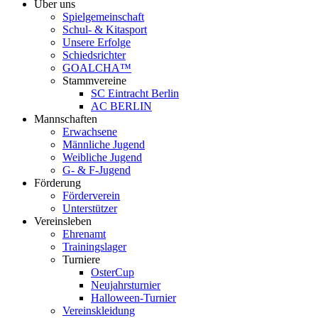
Über uns
Spielgemeinschaft
Schul- & Kitasport
Unsere Erfolge
Schiedsrichter
GOALCHA™
Stammvereine
SC Eintracht Berlin
AC BERLIN
Mannschaften
Erwachsene
Männliche Jugend
Weibliche Jugend
G- & F‑Jugend
Förderung
Förderverein
Unterstützer
Vereinsleben
Ehrenamt
Trainingslager
Turniere
OsterCup
Neujahrsturnier
Halloween-Turnier
Vereinskleidung