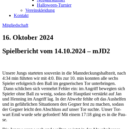
Halloween-Turnier
Vereinskleidung
Kontakt
Mitgliedschaft
16. Oktober 2024
Spielbericht vom 14.10.2024 – mJD2
Unse­re Jungs star­te­ten sou­ve­rän in die Mann­de­ckungs­halb­zeit, nach
4:34 min führ­ten wir mit 4:0. Bis zur 10. min konn­ten alle sechs
Spie­ler erfolg­reich den Ball im geg­ne­ri­schen Tor unter­brin­gen.
Dann schli­chen sich ver­mehrt Feh­ler ein: im Angriff beweg­ten sich
Spie­ler ohne Ball zu wenig, sodass die Haupt­last ver­stärkt auf Jan
und Hen­ning im Angriff lag. In der Abwehr fehl­te oft das Aus­hel­fen
und in gefähr­li­chen Situa­tio­nen den Geg­ner fest zu machen, sodass
der Geg­ner leicht den Abschluss auf unser Tor such­te. Unser Tor­
wart Emil wur­de sehr gefor­dert! Mit einem 17:18 ging es in die Pau­
se.