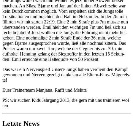
Die Jungs waren wach und woll­ten es jetzt in der Abwehr bes­ser
machen. An Silas, Bjar­ne und Jan auf der lin­ken Abwehr­sei­te war
kein Durch­kom­men mög­lich. Vorn erspiel­ten sich die Jungs tol­le
Tor­si­tua­tio­nen und brach­ten den Ball im Netz unter. In der 26. min
führ­ten wir mit zar­ten 22:19. Eine 2 min Stra­fe plus 7m muss­te nun
über­stan­den wer­den. Emil hielt den wich­ti­gen 7m und ließ sich zu
recht beju­beln! Jetzt woll­ten die Jungs die Füh­rung nicht mehr her­
ge­ben. Eine noch­ma­li­ge 2 min Stra­fe Ende der 36. min, wel­che
gegen Bjar­ne aus­ge­spro­chen wur­de, ließ alle noch­mal zit­tern. Das
Pols­ter waren nur zwei Tore, wel­che der Geg­ner bis zur 39. min
auf­hol­te. Hen­ning gelang der Sieg­tref­fer in den letz­ten 15 Sekun­
den! Emil erreich­te eine Hal­te­quo­te von 50 Pro­zent
Das war ein Ner­ven­spiel! Unse­re Jungs haben ver­dient den Kampf
gewon­nen und Ner­ven gezeigt dan­ke an alle Eltern-Fans- Mit­ge­reis­
te!
Euer Trai­ner­team Man­ja­na, Raf­fi und Melit­ta
PS: wir suchen Kids Jahr­gang 2013, die gern mit uns trai­nie­ren wol­
len
Letzte News