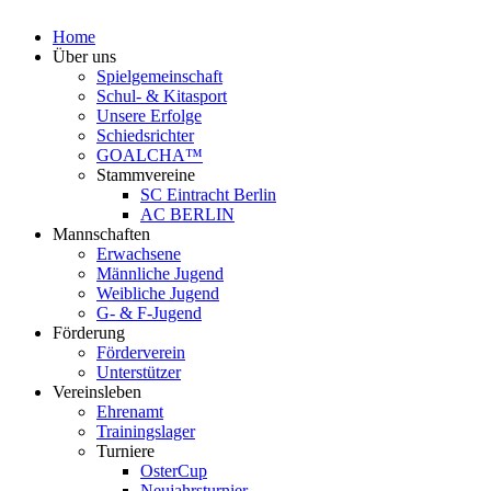
Home
Über uns
Spielgemeinschaft
Schul- & Kitasport
Unsere Erfolge
Schiedsrichter
GOALCHA™
Stammvereine
SC Eintracht Berlin
AC BERLIN
Mannschaften
Erwachsene
Männliche Jugend
Weibliche Jugend
G- & F‑Jugend
Förderung
Förderverein
Unterstützer
Vereinsleben
Ehrenamt
Trainingslager
Turniere
OsterCup
Neujahrsturnier