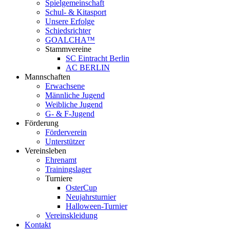
Spielgemeinschaft
Schul- & Kitasport
Unsere Erfolge
Schiedsrichter
GOALCHA™
Stammvereine
SC Eintracht Berlin
AC BERLIN
Mannschaften
Erwachsene
Männliche Jugend
Weibliche Jugend
G- & F‑Jugend
Förderung
Förderverein
Unterstützer
Vereinsleben
Ehrenamt
Trainingslager
Turniere
OsterCup
Neujahrsturnier
Halloween-Turnier
Vereinskleidung
Kontakt