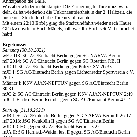
Anti­zi­pa­ti­on die Bäl­le.
Was aber wie­der nicht klapp­te: Die Erobe­rung in Tore umzu­wan­
deln, da ist wie­der­holt die Unkon­zen­triert­heit in der 2. Halb­zeit, die
uns einen Strich durch die Tore­an­zahl mach­te.
Mit einem 22:13 Erfolg ging die Stadt­rund­fahrt wie­der nach Hau­se.
Glück­wunsch an Euch Mädels, toll, was Ihr Euch seit Mai erar­bei­tet
habt!
Ergeb­nis­se:
Sams­tag (30.10.2021)
wF 2013: SG AC/Eintracht Ber­lin gegen SG NAR­VA Ber­lin
mF 2014: SG AC/Eintracht Ber­lin gegen SG Rota­ti­on P.B. II
mJD II: SG AC/Eintracht Ber­lin gegen Poli­zei SV 26:33
mJD I: SG AC/Eintracht Ber­lin gegen Lich­ten­ra­der Sport­ver­ein e.V.
26:13
Män­ner I: KSV AJAX-NEP­TUN gegen SG AC/Eintracht Ber­lin
30:31
mJC 2: SG AC/Eintracht Ber­lin gegen KSV AJAX-NEP­TUN 2:49
mJC I: Füch­se Ber­lin Reindf. gegen SG AC/Eintracht Ber­lin 47:15
Sonn­tag (31.10.2021)
wJB I: SG AC/Eintracht Ber­lin gegen SG NAR­VA Ber­lin II 26:17
mF 2013: JSG Neu­kölln II gegen SG AC/Eintracht Ber­lin
wJD I: CHC gegen SG AC/Eintracht Ber­lin 13:22
mJA II: SG Hermsd.-Waidm.lust II gegen SG AC/Eintracht Ber­lin