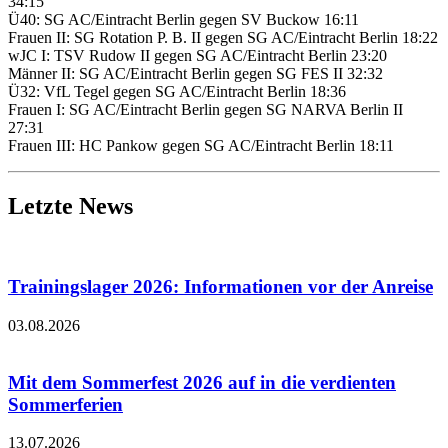
34:15
Ü40: SG AC/Eintracht Ber­lin gegen SV Buc­kow 16:11
Frau­en II: SG Rota­ti­on P. B. II gegen SG AC/Eintracht Ber­lin 18:22
wJC I: TSV Rudow II gegen SG AC/Eintracht Ber­lin 23:20
Män­ner II: SG AC/Eintracht Ber­lin gegen SG FES II 32:32
Ü32: VfL Tegel gegen SG AC/Eintracht Ber­lin 18:36
Frau­en I: SG AC/Eintracht Ber­lin gegen SG NAR­VA Ber­lin II
27:31
Frau­en III: HC Pan­kow gegen SG AC/Eintracht Ber­lin 18:11
Letzte News
Trainingslager 2026: Informationen vor der Anreise
03.08.2026
Mit dem Sommerfest 2026 auf in die verdienten
Sommerferien
13.07.2026