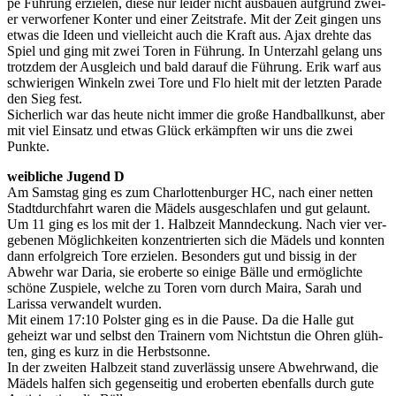
pe Füh­rung erzie­len, die­se nur lei­der nicht aus­bau­en auf­grund zwei­
er ver­wor­fe­ner Kon­ter und einer Zeit­stra­fe. Mit der Zeit gin­gen uns
etwas die Ideen und viel­leicht auch die Kraft aus. Ajax dreh­te das
Spiel und ging mit zwei Toren in Füh­rung. In Unter­zahl gelang uns
trotz­dem der Aus­gleich und bald dar­auf die Füh­rung. Erik warf aus
schwie­ri­gen Win­keln zwei Tore und Flo hielt mit der letz­ten Para­de
den Sieg fest.
Sicher­lich war das heu­te nicht immer die gro­ße Hand­ball­kunst, aber
mit viel Ein­satz und etwas Glück erkämpf­ten wir uns die zwei
Punk­te.
weib­li­che Jugend D
Am Sams­tag ging es zum Char­lot­ten­bur­ger HC, nach einer net­ten
Stadt­durch­fahrt waren die Mädels aus­ge­schla­fen und gut gelaunt.
Um 11 ging es los mit der 1. Halb­zeit Mann­de­ckung. Nach vier ver­
ge­be­nen Mög­lich­kei­ten kon­zen­trier­ten sich die Mädels und konn­ten
dann erfolg­reich Tore erzie­len. Beson­ders gut und bis­sig in der
Abwehr war Daria, sie erober­te so eini­ge Bäl­le und ermög­lich­te
schö­ne Zuspie­le, wel­che zu Toren vorn durch Mai­ra, Sarah und
Laris­sa ver­wan­delt wur­den.
Mit einem 17:10 Pols­ter ging es in die Pau­se. Da die Hal­le gut
geheizt war und selbst den Trai­nern vom Nichts­tun die Ohren glüh­
ten, ging es kurz in die Herbst­son­ne.
In der zwei­ten Halb­zeit stand zuver­läs­sig unse­re Abwehr­wand, die
Mädels hal­fen sich gegen­sei­tig und erober­ten eben­falls durch gute