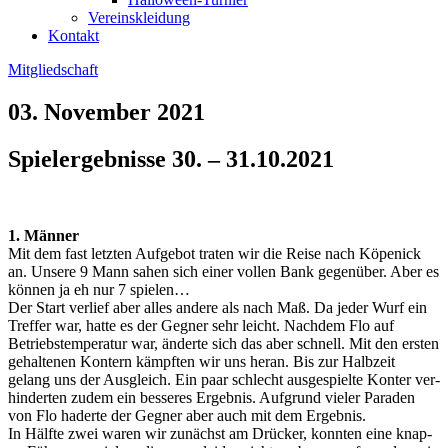
Vereinskleidung
Kontakt
Mitgliedschaft
03. November 2021
Spielergebnisse 30. – 31.10.2021
1. Män­ner
Mit dem fast letz­ten Auf­ge­bot tra­ten wir die Rei­se nach Köpe­nick
an. Unse­re 9 Mann sahen sich einer vol­len Bank gegen­über. Aber es
kön­nen ja eh nur 7 spie­len…
Der Start ver­lief aber alles ande­re als nach Maß. Da jeder Wurf ein
Tref­fer war, hat­te es der Geg­ner sehr leicht. Nach­dem Flo auf
Betriebs­tem­pe­ra­tur war, änder­te sich das aber schnell. Mit den ers­ten
gehal­te­nen Kon­tern kämpf­ten wir uns her­an. Bis zur Halb­zeit
gelang uns der Aus­gleich. Ein paar schlecht aus­ge­spiel­te Kon­ter ver­
hin­der­ten zudem ein bes­se­res Ergeb­nis. Auf­grund vie­ler Para­den
von Flo hader­te der Geg­ner aber auch mit dem Ergeb­nis.
In Hälf­te zwei waren wir zunächst am Drü­cker, konn­ten eine knap­