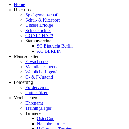
Home
Über uns
Spielgemeinschaft
Schul- & Kitasport
Unsere Erfolge
Schiedsrichter
GOALCHA™
Stammvereine
SC Eintracht Berlin
AC BERLIN
Mannschaften
Erwachsene
Männliche Jugend
Weibliche Jugend
G- & F‑Jugend
Förderung
Förderverein
Unterstützer
Vereinsleben
Ehrenamt
Trainingslager
Turniere
OsterCup
Neujahrsturnier
Halloween-Turnier