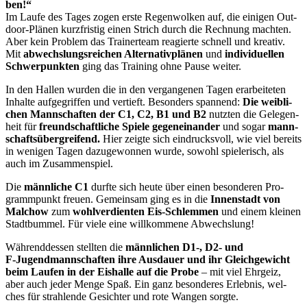
ben!“
Im Lau­fe des Tages zogen ers­te Regen­wol­ken auf, die eini­gen Out­
door-Plä­nen kurz­fris­tig einen Strich durch die Rech­nung mach­ten.
Aber kein Pro­blem das Trai­ner­team reagier­te schnell und krea­tiv.
Mit
abwechs­lungs­rei­chen Alter­na­tiv­plä­nen
und
indi­vi­du­el­len
Schwer­punk­ten
ging das Trai­ning ohne Pau­se wei­ter.
In den Hal­len wur­den die in den ver­gan­ge­nen Tagen erar­bei­te­ten
Inhal­te auf­ge­grif­fen und ver­tieft. Beson­ders span­nend:
Die weib­li­
chen Mann­schaf­ten der C1, C2, B1 und B2
nutz­ten die Gele­gen­
heit für
freund­schaft­li­che Spie­le gegen­ein­an­der
und sogar
mann­
schafts­über­grei­fend.
Hier zeig­te sich ein­drucks­voll, wie viel bereits
in weni­gen Tagen dazu­ge­won­nen wur­de, sowohl spie­le­risch, als
auch im Zusam­men­spiel.
Die
männ­li­che C1
durf­te sich heu­te über einen beson­de­ren Pro­
gramm­punkt freu­en. Gemein­sam ging es in die
Innen­stadt von
Mal­chow
zum
wohl­ver­dien­ten Eis-Schlem­men
und einem klei­nen
Stadt­bum­mel. Für vie­le eine will­kom­me­ne Abwechs­lung!
Wäh­rend­des­sen stell­ten die
männ­li­chen D1‑, D2- und
F‑Jugendmannschaften ihre Aus­dau­er und ihr Gleich­ge­wicht
beim Lau­fen in der Eis­hal­le auf die Pro­be
– mit viel Ehr­geiz,
aber auch jeder Men­ge Spaß. Ein ganz beson­de­res Erleb­nis, wel­
ches für strah­len­de Gesich­ter und rote Wan­gen sorg­te.