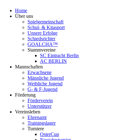
Home
Über uns
Spielgemeinschaft
Schul- & Kitasport
Unsere Erfolge
Schiedsrichter
GOALCHA™
Stammvereine
SC Eintracht Berlin
AC BERLIN
Mannschaften
Erwachsene
Männliche Jugend
Weibliche Jugend
G- & F‑Jugend
Förderung
Förderverein
Unterstützer
Vereinsleben
Ehrenamt
Trainingslager
Turniere
OsterCup
Neujahrsturnier