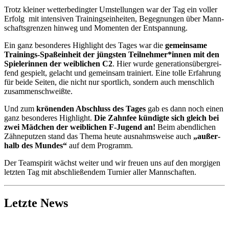
Trotz klei­ner wet­ter­be­ding­ter Umstel­lun­gen war der Tag ein vol­ler
Erfolg mit inten­si­ven Trai­nings­ein­hei­ten, Begeg­nun­gen über Mann­
schafts­gren­zen hin­weg und Momen­ten der Ent­span­nung.
Ein ganz beson­de­res High­light des Tages war die
gemein­sa­me
Trai­nings-Spaß­ein­heit der jüngs­ten Teilnehmer*innen mit den
Spie­le­rin­nen der weib­li­chen C2
. Hier wur­de gene­ra­ti­ons­über­grei­
fend gespielt, gelacht und gemein­sam trai­niert. Eine tol­le Erfah­rung
für bei­de Sei­ten, die nicht nur sport­lich, son­dern auch mensch­lich
zusam­men­schweiß­te.
Und zum
krö­nen­den Abschluss des Tages
gab es dann noch einen
ganz beson­de­res High­light.
Die Zahn­fee kün­dig­te sich gleich bei
zwei Mäd­chen der weib­li­chen F‑Jugend an!
Beim abend­li­chen
Zäh­ne­put­zen stand das The­ma heu­te aus­nahms­wei­se auch
„außer­
halb des Mun­des“
auf dem Pro­gramm.
Der Team­spi­rit wächst wei­ter und wir freu­en uns auf den mor­gi­gen
letz­ten Tag mit abschlie­ßen­dem Tur­nier aller Mann­schaf­ten.
Letzte News