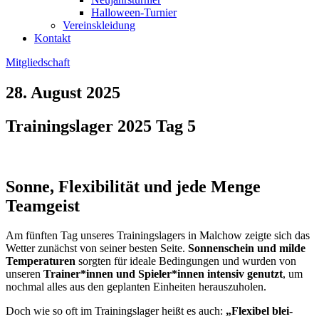
Halloween-Turnier
Vereinskleidung
Kontakt
Mitgliedschaft
28. August 2025
Trainingslager 2025 Tag 5
Sonne, Flexibilität und jede Menge
Teamgeist
Am fünf­ten Tag unse­res Trai­nings­la­gers in Mal­chow zeig­te sich das
Wet­ter zunächst von sei­ner bes­ten Sei­te.
Son­nen­schein und mil­de
Tem­pe­ra­tu­ren
sorg­ten für idea­le Bedin­gun­gen und wur­den von
unse­ren
Trainer*innen
und
Spieler*innen
inten­siv genutzt
, um
noch­mal alles aus den geplan­ten Ein­hei­ten her­aus­zu­ho­len.
Doch wie so oft im Trai­nings­la­ger heißt es auch:
„Fle­xi­bel blei­