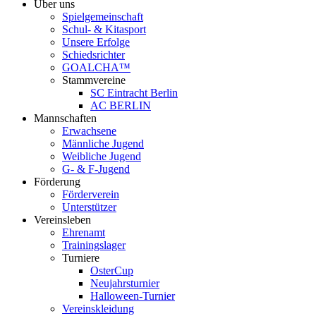
Über uns
Spielgemeinschaft
Schul- & Kitasport
Unsere Erfolge
Schiedsrichter
GOALCHA™
Stammvereine
SC Eintracht Berlin
AC BERLIN
Mannschaften
Erwachsene
Männliche Jugend
Weibliche Jugend
G- & F‑Jugend
Förderung
Förderverein
Unterstützer
Vereinsleben
Ehrenamt
Trainingslager
Turniere
OsterCup
Neujahrsturnier
Halloween-Turnier
Vereinskleidung