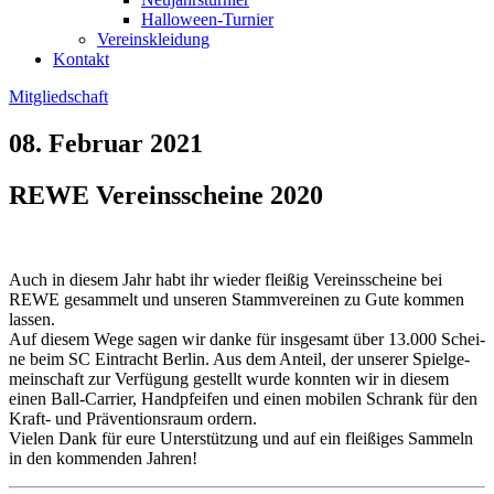
Halloween-Turnier
Vereinskleidung
Kontakt
Mitgliedschaft
08. Februar 2021
REWE Vereinsscheine 2020
Auch in die­sem Jahr habt ihr wie­der flei­ßig Ver­eins­schei­ne bei
REWE gesam­melt und unse­ren Stamm­ver­ei­nen zu Gute kom­men
las­sen.
Auf die­sem Wege sagen wir dan­ke für ins­ge­samt über 13.000 Schei­
ne beim SC Ein­tracht Ber­lin. Aus dem Anteil, der unse­rer Spiel­ge­
mein­schaft zur Ver­fü­gung gestellt wur­de konn­ten wir in die­sem
einen Ball-Car­ri­er, Hand­pfei­fen und einen mobi­len Schrank für den
Kraft- und Prä­ven­ti­ons­raum ordern.
Vie­len Dank für eure Unter­stüt­zung und auf ein flei­ßi­ges Sam­meln
in den kom­men­den Jah­ren!