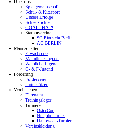
Über uns
Spielgemeinschaft
Schul- & Kitasport
Unsere Erfolge
Schiedsrichter
GOALCHA™
Stammvereine
SC Eintracht Berlin
AC BERLIN
Mannschaften
Erwachsene
Männliche Jugend
Weibliche Jugend
G- & F‑Jugend
Förderung
Förderverein
Unterstützer
Vereinsleben
Ehrenamt
Trainingslager
Turniere
OsterCup
Neujahrsturnier
Halloween-Turnier
Vereinskleidung