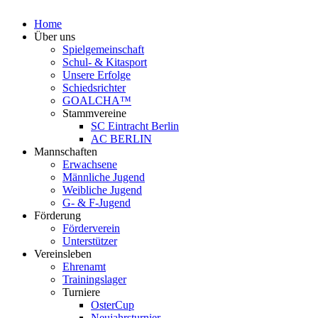
Home
Über uns
Spielgemeinschaft
Schul- & Kitasport
Unsere Erfolge
Schiedsrichter
GOALCHA™
Stammvereine
SC Eintracht Berlin
AC BERLIN
Mannschaften
Erwachsene
Männliche Jugend
Weibliche Jugend
G- & F‑Jugend
Förderung
Förderverein
Unterstützer
Vereinsleben
Ehrenamt
Trainingslager
Turniere
OsterCup
Neujahrsturnier