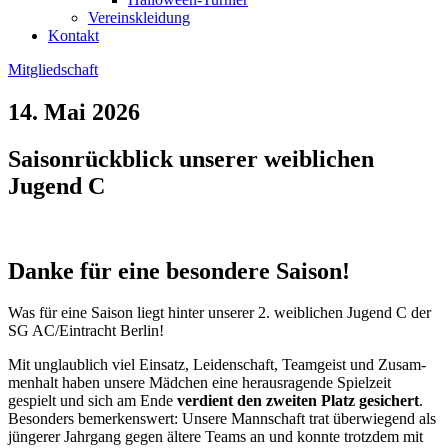
Vereinskleidung
Kontakt
Mitgliedschaft
14. Mai 2026
Saisonrückblick unserer weiblichen
Jugend C
Danke für eine besondere Saison!
Was für eine Sai­son liegt hin­ter unse­rer 2. weib­li­chen Jugend C der
SG AC/Eintracht Ber­lin!
Mit unglaub­lich viel Ein­satz, Lei­den­schaft, Team­geist und Zusam­
men­halt haben unse­re Mäd­chen eine her­aus­ra­gen­de Spiel­zeit
gespielt und sich am Ende
ver­dient den zwei­ten Platz gesi­chert
.
Beson­ders bemer­kens­wert: Unse­re Mann­schaft trat über­wie­gend als
jün­ge­rer Jahr­gang gegen älte­re Teams an und konn­te trotz­dem mit