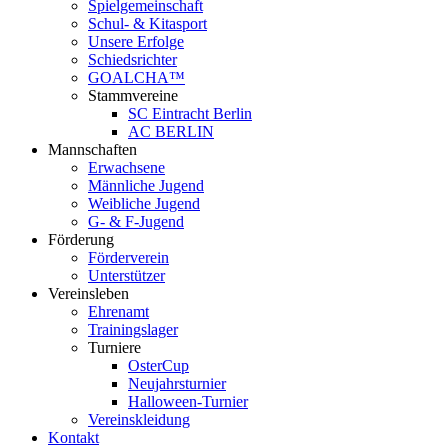
Spielgemeinschaft
Schul- & Kitasport
Unsere Erfolge
Schiedsrichter
GOALCHA™
Stammvereine
SC Eintracht Berlin
AC BERLIN
Mannschaften
Erwachsene
Männliche Jugend
Weibliche Jugend
G- & F‑Jugend
Förderung
Förderverein
Unterstützer
Vereinsleben
Ehrenamt
Trainingslager
Turniere
OsterCup
Neujahrsturnier
Halloween-Turnier
Vereinskleidung
Kontakt