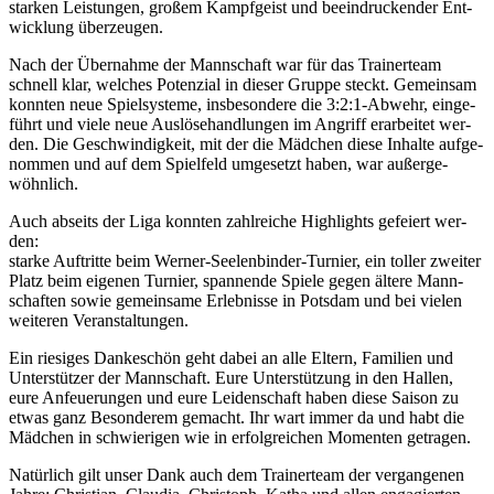
star­ken Leis­tun­gen, gro­ßem Kampf­geist und beein­dru­cken­der Ent­
wick­lung über­zeu­gen.
Nach der Über­nah­me der Mann­schaft war für das Trai­ner­team
schnell klar, wel­ches Poten­zi­al in die­ser Grup­pe steckt. Gemein­sam
konn­ten neue Spiel­sys­te­me, ins­be­son­de­re die 3:2:1‑Abwehr, ein­ge­
führt und vie­le neue Aus­lö­se­hand­lun­gen im Angriff erar­bei­tet wer­
den. Die Geschwin­dig­keit, mit der die Mäd­chen die­se Inhal­te auf­ge­
nom­men und auf dem Spiel­feld umge­setzt haben, war außer­ge­
wöhn­lich.
Auch abseits der Liga konn­ten zahl­rei­che High­lights gefei­ert wer­
den:
star­ke Auf­trit­te beim Wer­ner-See­len­bin­der-Tur­nier, ein tol­ler zwei­ter
Platz beim eige­nen Tur­nier, span­nen­de Spie­le gegen älte­re Mann­
schaf­ten sowie gemein­sa­me Erleb­nis­se in Pots­dam und bei vie­len
wei­te­ren Ver­an­stal­tun­gen.
Ein rie­si­ges Dan­ke­schön geht dabei an alle Eltern, Fami­li­en und
Unter­stüt­zer der Mann­schaft. Eure Unter­stüt­zung in den Hal­len,
eure Anfeue­run­gen und eure Lei­den­schaft haben die­se Sai­son zu
etwas ganz Beson­de­rem gemacht. Ihr wart immer da und habt die
Mäd­chen in schwie­ri­gen wie in erfolg­rei­chen Momen­ten getra­gen.
Natür­lich gilt unser Dank auch dem Trai­ner­team der ver­gan­ge­nen