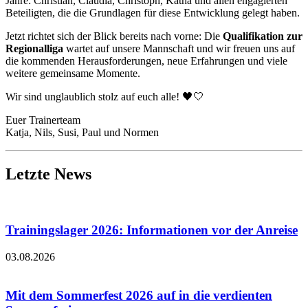
Jah­re: Chris­ti­an, Clau­dia, Chris­toph, Katha und allen enga­gier­ten
Betei­lig­ten, die die Grund­la­gen für die­se Ent­wick­lung gelegt haben.
Jetzt rich­tet sich der Blick bereits nach vor­ne: Die
Qua­li­fi­ka­ti­on zur
Regio­nal­li­ga
war­tet auf unse­re Mann­schaft und wir freu­en uns auf
die kom­men­den Her­aus­for­de­run­gen, neue Erfah­run­gen und vie­le
wei­te­re gemein­sa­me Momen­te.
Wir sind unglaub­lich stolz auf euch alle! 🖤🤍
Euer Trai­ner­team
Kat­ja, Nils, Susi, Paul und Nor­men
Letzte News
Trainingslager 2026: Informationen vor der Anreise
03.08.2026
Mit dem Sommerfest 2026 auf in die verdienten