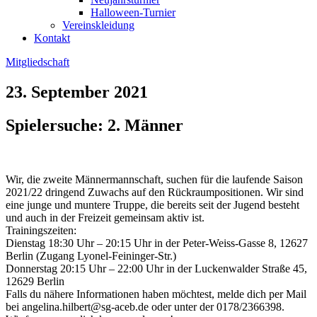
Halloween-Turnier
Vereinskleidung
Kontakt
Mitgliedschaft
23. September 2021
Spielersuche: 2. Männer
Wir, die zwei­te Män­ner­mann­schaft, suchen für die lau­fen­de Sai­son
2021/22 drin­gend Zuwachs auf den Rück­raum­po­si­tio­nen. Wir sind
eine jun­ge und mun­te­re Trup­pe, die bereits seit der Jugend besteht
und auch in der Frei­zeit gemein­sam aktiv ist.
Trai­nings­zei­ten:
Diens­tag 18:30 Uhr – 20:15 Uhr in der Peter-Weiss-Gas­se 8, 12627
Ber­lin (Zugang Lyo­nel-Fei­nin­ger-Str.)
Don­ners­tag 20:15 Uhr – 22:00 Uhr in der Lucken­wal­der Stra­ße 45,
12629 Ber­lin
Falls du nähe­re Infor­ma­tio­nen haben möch­test, mel­de dich per Mail
bei angelina.​hilbert@​sg-​aceb.​de oder unter der 0178/2366398.