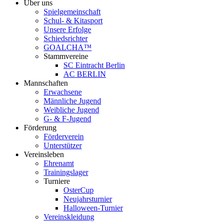
Über uns
Spielgemeinschaft
Schul- & Kitasport
Unsere Erfolge
Schiedsrichter
GOALCHA™
Stammvereine
SC Eintracht Berlin
AC BERLIN
Mannschaften
Erwachsene
Männliche Jugend
Weibliche Jugend
G- & F‑Jugend
Förderung
Förderverein
Unterstützer
Vereinsleben
Ehrenamt
Trainingslager
Turniere
OsterCup
Neujahrsturnier
Halloween-Turnier
Vereinskleidung