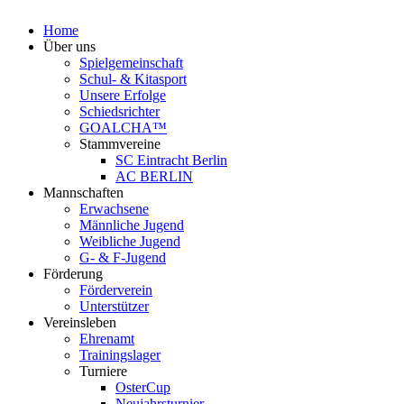
Home
Über uns
Spielgemeinschaft
Schul- & Kitasport
Unsere Erfolge
Schiedsrichter
GOALCHA™
Stammvereine
SC Eintracht Berlin
AC BERLIN
Mannschaften
Erwachsene
Männliche Jugend
Weibliche Jugend
G- & F‑Jugend
Förderung
Förderverein
Unterstützer
Vereinsleben
Ehrenamt
Trainingslager
Turniere
OsterCup
Neujahrsturnier